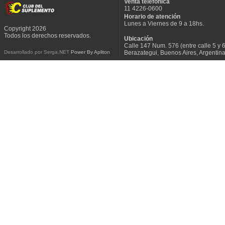
Venta telefónica
11 4226-0600
Horario de atención
Lunes a Viernes de 9 a 18hs.
Copyright 2026
Todos los derechos reservados.
Ubicación
Calle 147 Num. 576 (entre calle 5 y 6
Berazategui, Buenos Aires, Argentin
Desarrollado por Serga.NET
Power By Apliton