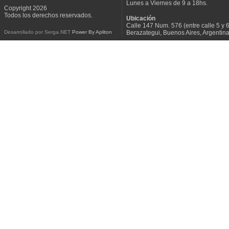
Lunes a Viernes de 9 a 18hs.
Copyright 2026
Todos los derechos reservados.
Ubicación
Calle 147 Num. 576 (entre calle 5 y 6
Berazategui, Buenos Aires, Argentin
Desarrollado por Serga.NET
Power By Apliton