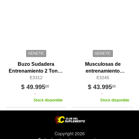
GENETIC
GENETIC
Buzo Sudadera
Musculosas de
Entrenamiento 2 Tonos
entrenamiento
Brutal Gainz Genetic
E3312
anatomica Military
E3245
Pro
Genetic
$ 49.995
$ 43.995
00
00
Stock disponible
Stock disponible
Copyright 2026