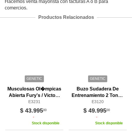
Hacemos venta mayorista con facturas A o B para
comercios.
Productos Relacionados
GENETIC
GENETIC
Musculosas Ol�mpicas
Buzo Sudadera De
Abierta Fury's / Victory
Entrenamiento 2 Tonos
Genetic
E3231
Pumping Iron Genetic
E3120
$ 43.995
$ 49.995
00
00
Stock disponible
Stock disponible