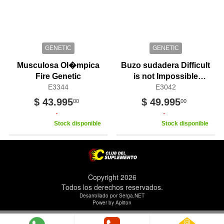
GENETIC
GENETIC
Musculosa Ol�mpica
Buzo sudadera Difficult
Fire Genetic
is not Impossible
E3344
Genetic
E3042
$ 43.995
$ 49.995
00
00
Stock disponible
Stock disponible
Copyright 2026
Todos los derechos reservados.
Desarrollado por Serga.NET
Power by Apliton