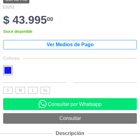
E3252
$ 43.995
00
Stock disponible
Colores
S
M
L
XL
Consultar por Whatsapp
Descripción