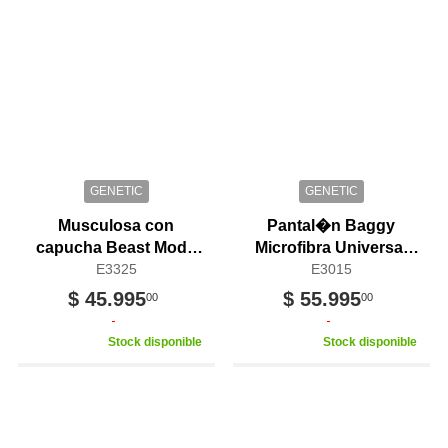
GENETIC
GENETIC
Musculosa con
Pantal�n Baggy
capucha Beast Mode
Microfibra Universal
Genetic
E3325
Negro
E3015
$ 45.995
$ 55.995
00
00
Stock disponible
Stock disponible