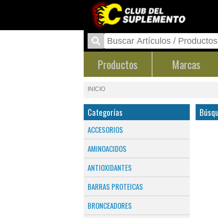
Productos
Marcas
INICIO
Categorías
Búsqu
ACCESORIOS
AMINOACIDOS
ANTIOXIDANTES
BARRAS PROTEICAS
BRONCEADORES