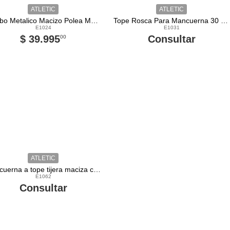
ATLETIC
ATLETIC
Estribo Metalico Macizo Polea Maquinas Gimnasios
Tope Rosca Para Mancuerna 30 mm Cromados
E1024
E1031
$ 39.995
Consultar
00
ATLETIC
Mancuerna a tope tijera maciza cromada
E1062
Consultar