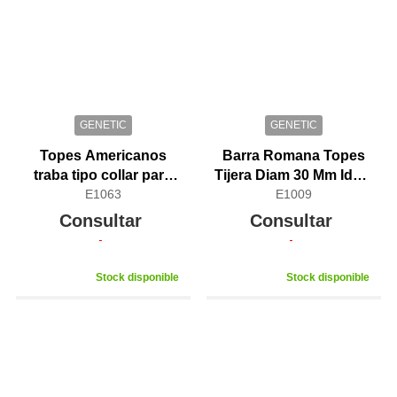
GENETIC
GENETIC
Topes Americanos
Barra Romana Topes
traba tipo collar para
Tijera Diam 30 Mm Ideal
barra ol�mpica
E1063
Triceps
E1009
Consultar
Consultar
Stock disponible
Stock disponible