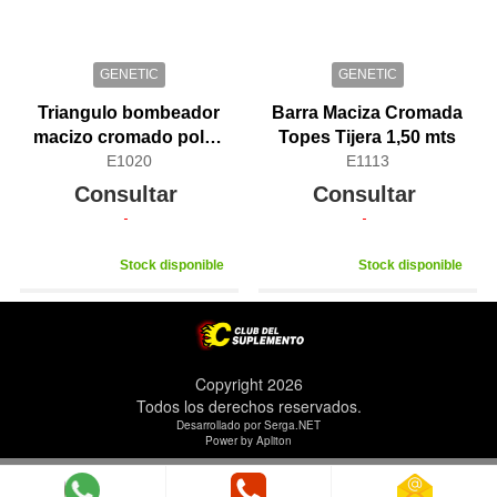
GENETIC
GENETIC
Triangulo bombeador
Barra Maciza Cromada
macizo cromado polea
Topes Tijera 1,50 mts
alta y baja Genetic Pro
E1020
E1113
Consultar
Consultar
Stock disponible
Stock disponible
Copyright 2026
Todos los derechos reservados.
Desarrollado por Serga.NET
Power by Apliton