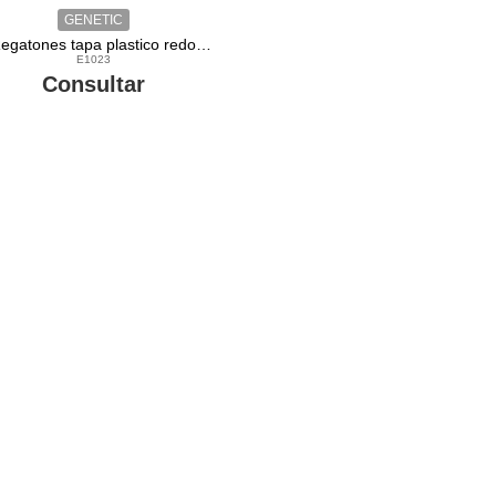
GENETIC
10 Regatones tapa plastico redondo interno 1 3/4 pulgada para maquinas de gimnasio
E1023
Consultar