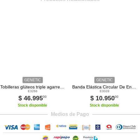
GENETIC
GENETIC
Tobilleras glúteos triple agarre Genetic
Banda Elástica Circular De Entrenamiento Triple Tensión Genetic
E3266
E3028
$ 46.995
$ 10.950
00
00
Stock disponible
Stock disponible
Medios de Pago