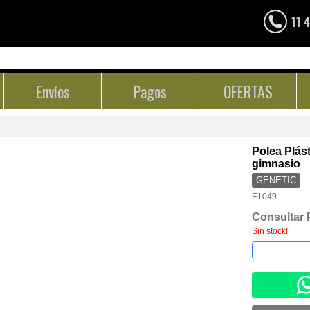
11 
Envíos
Pagos
OFERTAS
Polea Plás
gimnasio
GENETIC
E1049
Consultar 
Sin stock!