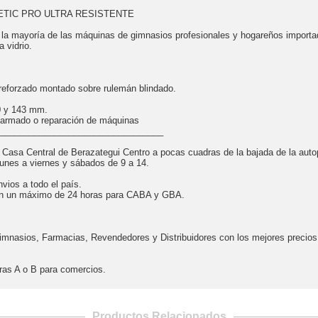
ETIC PRO ULTRA RESISTENTE
r la mayoría de las máquinas de gimnasios profesionales y hogareños importa
 vidrio.
 reforzado montado sobre rulemán blindado.
0 y 143 mm.
l armado o reparación de máquinas
_________________________________
a Casa Central de Berazategui Centro a pocas cuadras de la bajada de la auto
lunes a viernes y sábados de 9 a 14.
vios a todo el país.
en un máximo de 24 horas para CABA y GBA.
mnasios, Farmacias, Revendedores y Distribuidores con los mejores precios dir
ras A o B para comercios.
Productos Relacionados