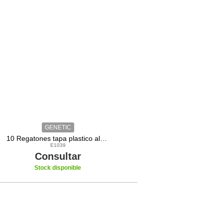
GENETIC
10 Regatones tapa plastico aletado 50x50 para maquinas de gimnasio
E1039
Consultar
Stock disponible