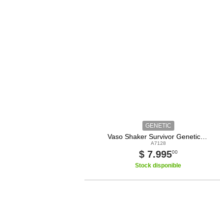
GENETIC
Vaso Shaker Survivor Genetic 600cc Mezclador de Proteína
A7128
$ 7.995
00
Stock disponible