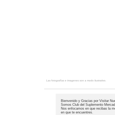
Las fotografías e imagenes son a modo ilustrativo.
Bienvenido y Gracias por Visitar Nu
Somos Club del Suplemento Mercado 
Nos enfocamos en que recibas la mej
en que te encuentres.