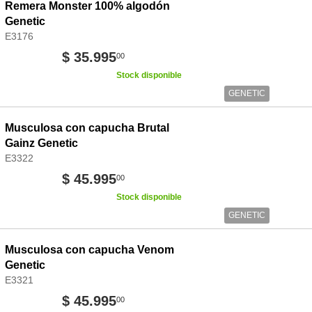
Remera Monster 100% algodón
Genetic
E3176
$ 35.995
00
Stock disponible
GENETIC
Musculosa con capucha Brutal
Gainz Genetic
E3322
$ 45.995
00
Stock disponible
GENETIC
Musculosa con capucha Venom
Genetic
E3321
$ 45.995
00