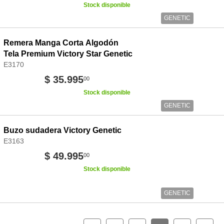
Stock disponible
GENETIC
Remera Manga Corta Algodón
Tela Premium Victory Star Genetic
E3170
$ 35.995
00
Stock disponible
GENETIC
Buzo sudadera Victory Genetic
E3163
$ 49.995
00
Stock disponible
GENETIC