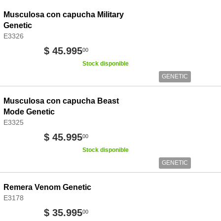
Musculosa con capucha Military
Genetic
E3326
$ 45.995
00
Stock disponible
GENETIC
Musculosa con capucha Beast
Mode Genetic
E3325
$ 45.995
00
Stock disponible
GENETIC
Remera Venom Genetic
E3178
$ 35.995
00