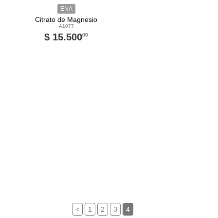
ENA
Citrato de Magnesio
A1077
$ 15.500
00
<
1
2
3
4