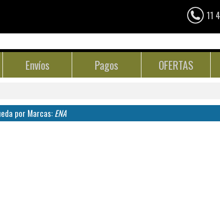
11 
Envíos
Pagos
OFERTAS
eda por Marcas:
ENA