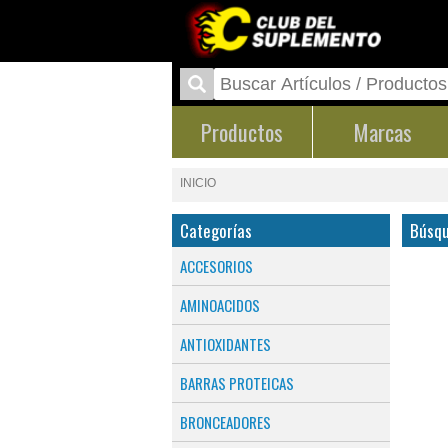
Productos
Marcas
INICIO
Categorías
Búsqu
ACCESORIOS
AMINOACIDOS
ANTIOXIDANTES
BARRAS PROTEICAS
BRONCEADORES