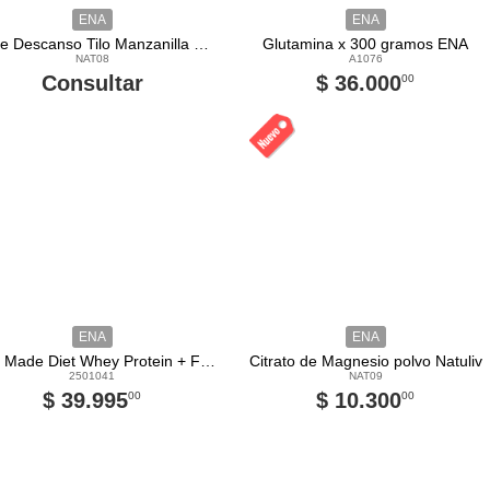
ENA
ENA
Doble Descanso Tilo Manzanilla Vitamina B1 facilita la relajacion Natuliv
Glutamina x 300 gramos ENA
NAT08
A1076
Consultar
$ 36.000
00
ENA
ENA
True Made Diet Whey Protein + Fibra Ena
Citrato de Magnesio polvo Natuliv
2501041
NAT09
$ 39.995
$ 10.300
00
00